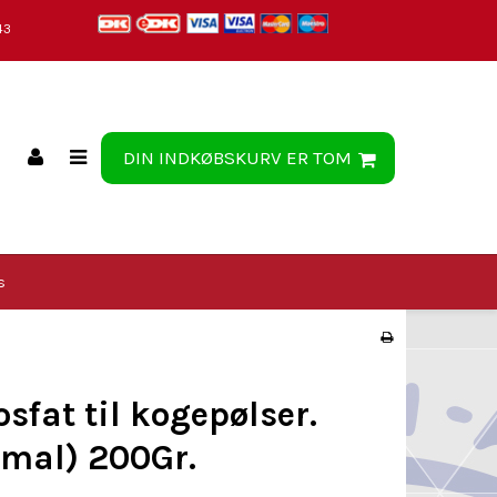
43
DIN INDKØBSKURV ER TOM
s
osfat til kogepølser.
mal) 200Gr.