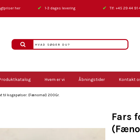
✔
✔
gtpriser her
1-3 dages levering
Tlf: +45 29 44 91 
Produktkatalog
Hvem er vi
Åbningstider
Kontakt o
at til kogepølser. (Fænomal) 200Gr.
Fars f
(Fæno