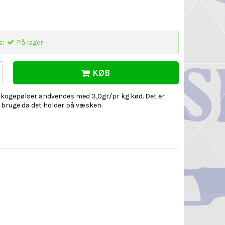
s:
På lager
KØB
il kogepølser andvendes med 3,0gr/pr kg kød. Det er
t bruge da det holder på væsken.