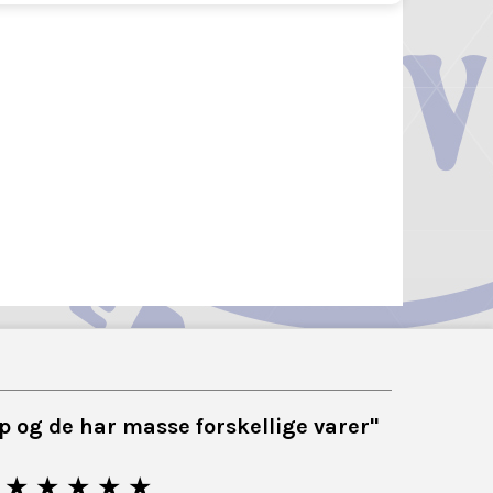
top og de har masse forskellige varer"
★ ★ ★ ★ ★