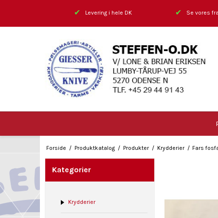
✔
✔
Levering i hele DK
Se vores fra
Forside
/
Produktkatalog
/
Produkter
/
Krydderier
/
Fars fosf
Kategorier
Krydderier