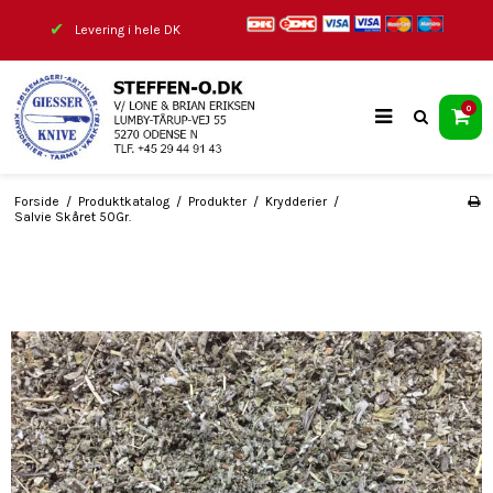
✔
Levering i hele DK
0
Forside
/
Produktkatalog
/
Produkter
/
Krydderier
/
Salvie Skåret 50Gr.