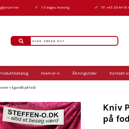
✔
✔
gtpriser her
1-3 dages levering
Tlf: +45 29 44 91 
Produktkatalog
Hvem er vi
Åbningstider
Kontakt o
knive + Egostål på fod)
Kniv P
på fo