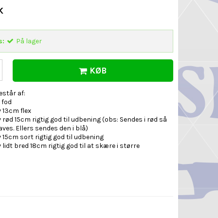
K
s:
På lager
KØB
står af:
 fod
v 13cm flex
iv rød 15cm rigtig god til udbening (obs: Sendes i rød så
ves. Ellers sendes den i blå)
iv 15cm sort rigtig god til udbening
v lidt bred 18cm rigtig god til at skære i større