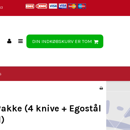
43
DIN INDKØBSKURV ER TOM
s
akke (4 knive + Egostål
d)