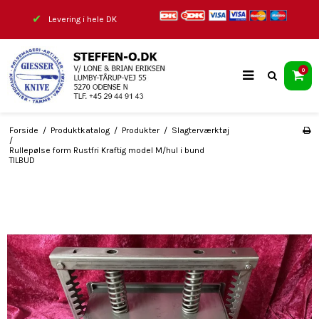
✔
Levering i hele DK
0
Forside
/
Produktkatalog
/
Produkter
/
Slagterværktøj
/
Rullepølse form Rustfri Kraftig model M/hul i bund
TILBUD