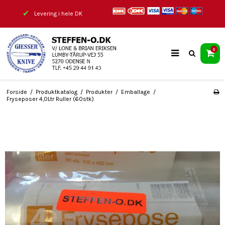
✔
Levering i hele DK
0
Forside
/
Produktkatalog
/
Produkter
/
Emballage
/
Fryseposer 4,0Ltr Ruller (60stk)