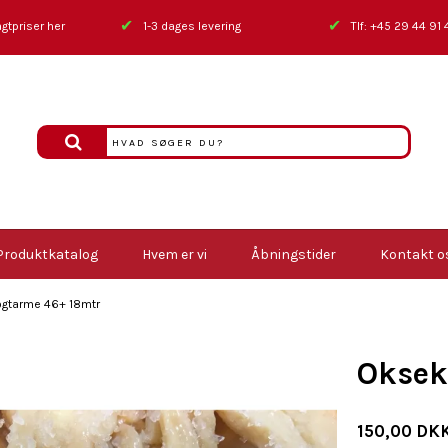
✔
✔
gtpriser her
1-3 dages levering
Tlf: +45 29 44 91 
Produktkatalog
Hvem er vi
Åbningstider
Kontakt o
gtarme 46+ 18mtr
Oksek
150,00 DK