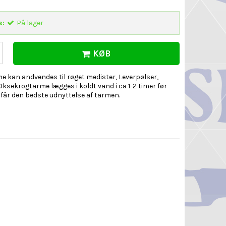
s:
På lager
KØB
 kan andvendes til røget medister, Leverpølser,
ksekrogtarme lægges i koldt vand i ca 1-2 timer før
 får den bedste udnyttelse af tarmen.