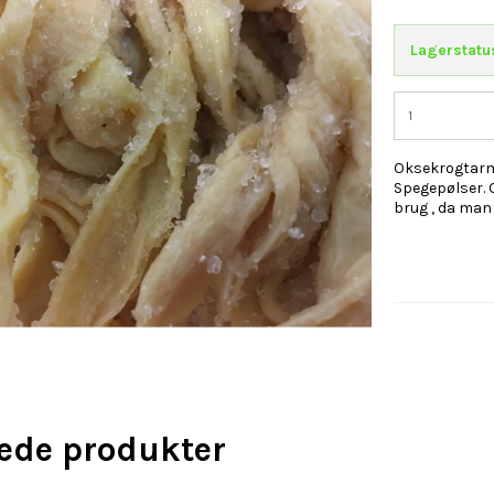
Lagerstatu
Oksekrogtarme
Spegepølser. O
brug , da man
rede produkter