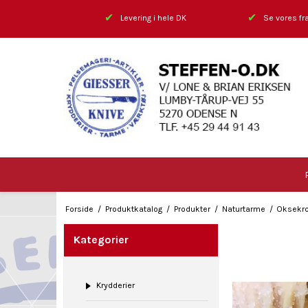
✔
✔
Levering i hele DK
Se vores fra
Forside
/
Produktkatalog
/
Produkter
/
Naturtarme
/
Oksekro
Kategorier
Krydderier