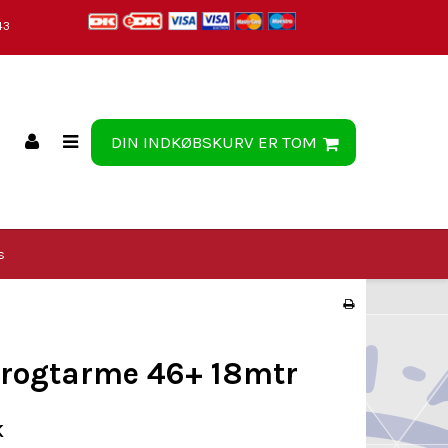
43
DIN INDKØBSKURV ER TOM
s
rogtarme 46+ 18mtr
K