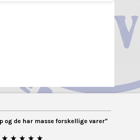
top og de har masse forskellige varer"
★ ★ ★ ★ ★