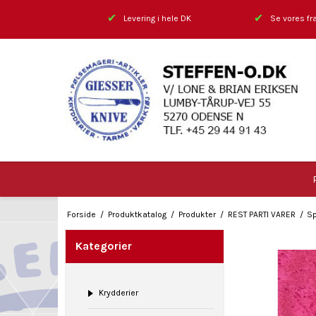
✔
✔
Levering i hele DK
Se vores fra
Forside
/
Produktkatalog
/
Produkter
/
REST PARTI VARER
/
Sp
Kategorier
Krydderier