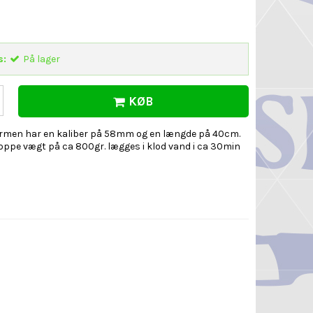
s:
På lager
KØB
rmen har en kaliber på 58mm og en længde på 40cm.
oppe vægt på ca 800gr. lægges i klod vand i ca 30min