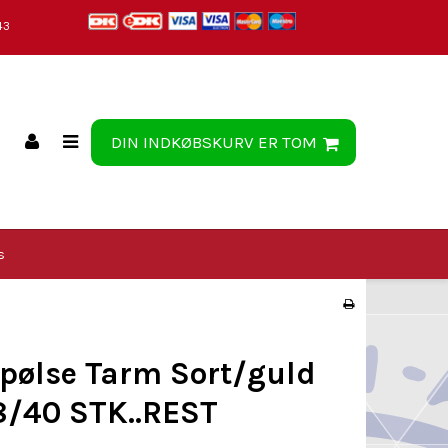
43
DIN INDKØBSKURV ER TOM
s
pølse Tarm Sort/guld
8/40 STK..REST