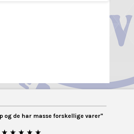
top og de har masse forskellige varer"
★ ★ ★ ★ ★