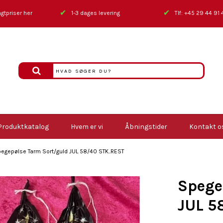
✔
✔
gtpriser her
1-3 dages levering
Tlf: +45 29 44 91 
Produktkatalog
Hvem er vi
Åbningstider
Kontakt o
egepølse Tarm Sort/guld JUL 58/40 STK..REST
Spege
JUL 5