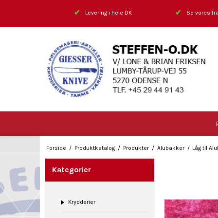
✔
✔
Levering i hele DK
Se vores fra
Forside
/
Produktkatalog
/
Produkter
/
Alubakker
/
Låg til A
Kategorier
Krydderier