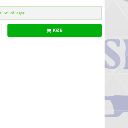
s:
På lager
KØB