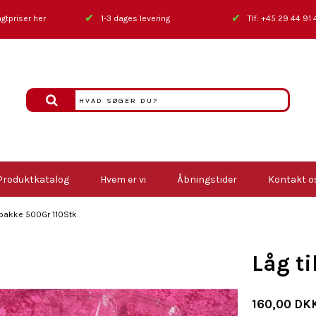
✔
✔
gtpriser her
1-3 dages levering
Tlf: +45 29 44 91 
Produktkatalog
Hvem er vi
Åbningstider
Kontakt o
lubakke 500Gr 110Stk
Låg t
160,00 DK