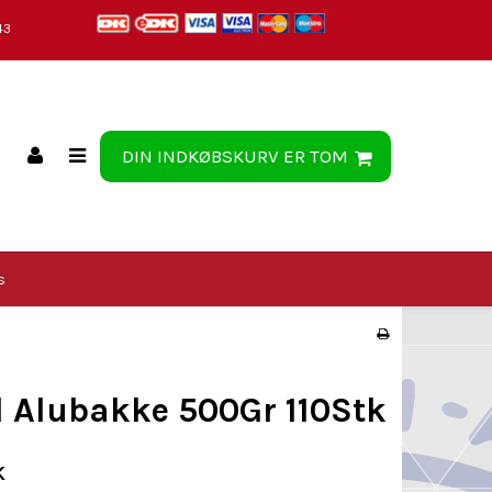
43
DIN INDKØBSKURV ER TOM
s
il Alubakke 500Gr 110Stk
K