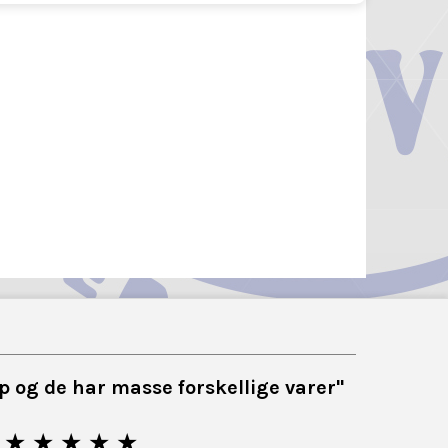
top og de har masse forskellige varer"
★ ★ ★ ★ ★